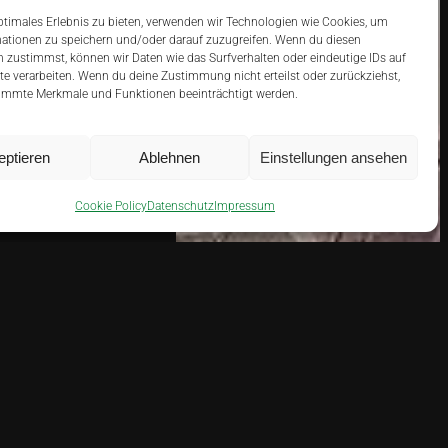
ptimales Erlebnis zu bieten, verwenden wir Technologien wie Cookies, um
ationen zu speichern und/oder darauf zuzugreifen. Wenn du diesen
 zustimmst, können wir Daten wie das Surfverhalten oder eindeutige IDs auf
te verarbeiten. Wenn du deine Zustimmung nicht erteilst oder zurückziehst,
immte Merkmale und Funktionen beeinträchtigt werden.
eptieren
Ablehnen
Einstellungen ansehen
ZIMMER FINDEN
Cookie Policy
Datenschutz
Impressum