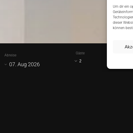
Um dir ein o
Geräteinform
Technologien
dieser Websi
können best
Akz
Gäste
Abreise
07. Aug 2026