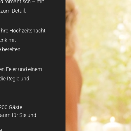
und romantisch – mit
 zum Detail.
 Ihre Hochzeitsnacht
enk mit
 bereiten.
en Feier und einem
die Regie und
 200 Gäste
raum für Sie und
st